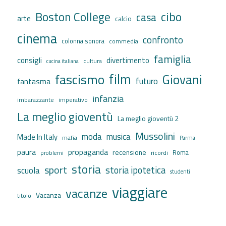
cibo
Boston College
casa
arte
calcio
cinema
confronto
colonna sonora
commedia
famiglia
consigli
divertimento
cultura
cucina italiana
film
fascismo
Giovani
futuro
fantasma
infanzia
imbarazzante
imperativo
La meglio gioventù
La meglio gioventù 2
Mussolini
moda
musica
Made In Italy
mafia
Parma
propaganda
paura
recensione
ricordi
Roma
problemi
storia
sport
storia ipotetica
scuola
studenti
viaggiare
vacanze
Vacanza
titolo