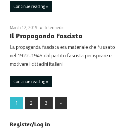
Continue reading
March 12, 2019
Intermedio
Il Propaganda Fascista
La propaganda fascista era materiale che fu usato
nel 1922-1945 dal partito fascista per ispirare e
motivare i cittadini italiani
Continue reading
Posts
Next
1
2
3
»
Posts
pagination
Register/Log in