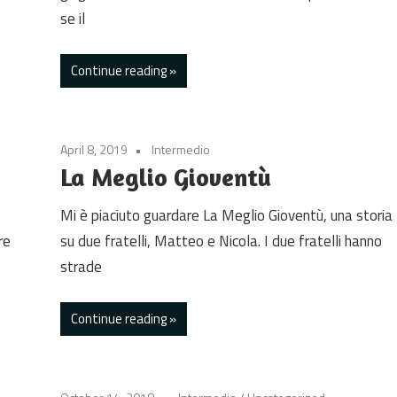
se il
Continue reading
April 8, 2019
Intermedio
La Meglio Gioventù
Mi è piaciuto guardare La Meglio Gioventù, una storia
re
su due fratelli, Matteo e Nicola. I due fratelli hanno
strade
Continue reading