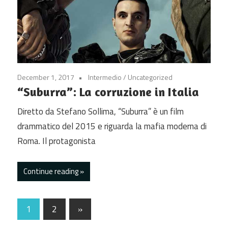
December 1, 2017
Intermedio
/
Uncategorized
“Suburra”: La corruzione in Italia
Diretto da Stefano Sollima, “Suburra” è un film
drammatico del 2015 e riguarda la mafia moderna di
Roma. Il protagonista
Continue reading
Posts
Next
1
2
»
Posts
pagination