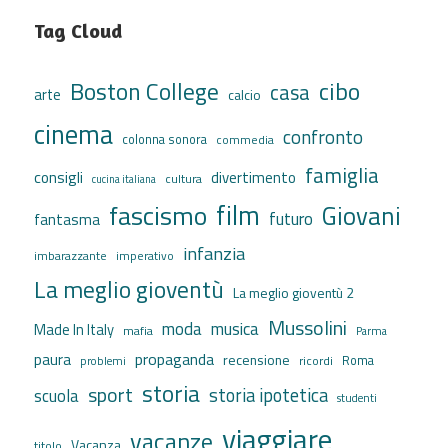
Tag Cloud
cibo
Boston College
casa
arte
calcio
cinema
confronto
colonna sonora
commedia
famiglia
consigli
divertimento
cultura
cucina italiana
film
fascismo
Giovani
futuro
fantasma
infanzia
imbarazzante
imperativo
La meglio gioventù
La meglio gioventù 2
Mussolini
moda
musica
Made In Italy
mafia
Parma
propaganda
paura
recensione
ricordi
Roma
problemi
storia
sport
storia ipotetica
scuola
studenti
viaggiare
vacanze
Vacanza
titolo