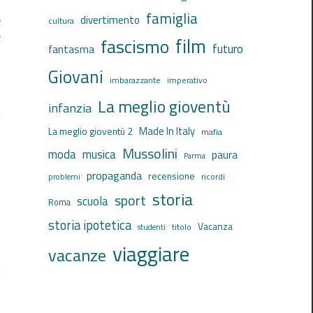
famiglia
divertimento
e
cultura
e
film
fascismo
futuro
fantasma
Giovani
imbarazzante
imperativo
La meglio gioventù
infanzia
Made In Italy
La meglio gioventù 2
mafia
Mussolini
moda
musica
paura
Parma
propaganda
recensione
ricordi
problemi
storia
sport
scuola
Roma
storia ipotetica
Vacanza
titolo
studenti
viaggiare
vacanze