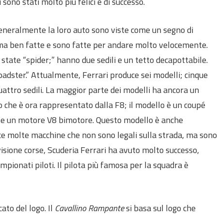
sono stati molto più felici e di successo.
 generalmente la loro auto sono viste come un segno di
, ma ben fatte e sono fatte per andare molto velocemente.
state “spider;” hanno due sedili e un tetto decapottabile.
adster.” Attualmente, Ferrari produce sei modelli; cinque
attro sedili. La maggior parte dei modelli ha ancora un
lo che è ora rappresentato dalla F8; il modello è un coupé
le, e un motore V8 bimotore. Questo modello è anche
ce molte macchine che non sono legali sulla strada, ma sono
visione corse, Scuderia Ferrari ha avuto molto successo,
ampionati piloti. Il pilota più famosa per la squadra è
cato del logo. Il
Cavallino Rampante
si basa sul logo che