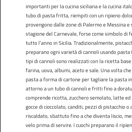
importanti per la cucina siciliana e la cucina ita
tubo di pasta fritta, riempiti con un ripieno dol
provengono dalle zone di Palermo e Messina e s
stagione del Carnevale, forse come simbolo di fe
tutto l’anno in Sicilia. Tradizionalmente, pistacch
preparano ogni varietà di cannoli usando pasta fr
tipi di cannoli sono realizzati con la ricetta bas
farina, uova, albumi, aceto e sale. Una volta che 
pasta a forma di cartone per tagliare la pasta i
attorno a un tubo di cannoli e fritti fino a dorat
comprende ricotta, zucchero semolato, latte ed e
gocce di cioccolato, canditi, pezzi di pistacchio o
riscaldato, sbattuto fino a che diventa liscio, me
velo prima di servire. I cuochi preparano il ripien