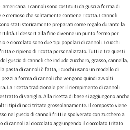
lo-americana. I cannoli sono costituiti da gusci a forma di
ce e cremoso che solitamente contiene ricotta. I cannoli
ono stati storicamente preparati come regalo durante la
rtilità. Il dessert alla fine divenne un punto fermo per
io e cioccolato sono due tipi popolari di cannoli. I cuochi
itta e ripieno di ricotta personalizzato. Tutti e tre questi
e del guscio di cannoli che include zucchero, grasso, cannella,
la pasta di cannoli è fatta, i cuochi usano un modello di
n pezzi a forma di cannoli che vengono quindi avvolti
ura. La ricetta tradizionale per il riempimento di cannoli
stratto di vaniglia. Alla ricetta di base si aggiungono anche
 altri tipi di noci tritate grossolanamente. Il composto viene
sso nel guscio di cannoli fritti e spolverato con zucchero a
o di cannoli al cioccolato aggiungendo il cioccolato tritato