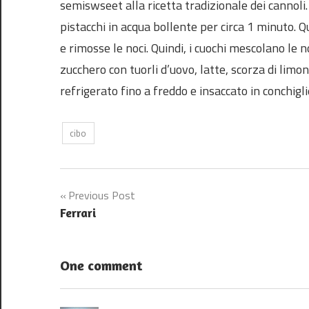
semiswseet alla ricetta tradizionale dei cannoli.
pistacchi in acqua bollente per circa 1 minuto. Q
e rimosse le noci. Quindi, i cuochi mescolano le 
zucchero con tuorli d’uovo, latte, scorza di limo
refrigerato fino a freddo e insaccato in conchiglie
cibo
Post
Previous Post
Ferrari
navigation
One comment