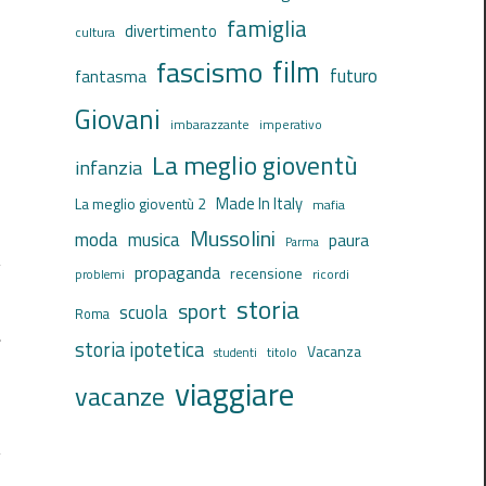
famiglia
divertimento
cultura
film
fascismo
futuro
fantasma
Giovani
imbarazzante
imperativo
La meglio gioventù
infanzia
Made In Italy
La meglio gioventù 2
mafia
Mussolini
moda
musica
paura
Parma
propaganda
recensione
ricordi
problemi
storia
sport
scuola
Roma
a
storia ipotetica
Vacanza
titolo
studenti
viaggiare
vacanze