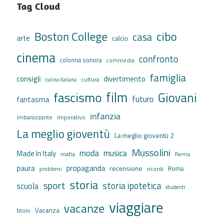
Tag Cloud
cibo
Boston College
casa
arte
calcio
cinema
confronto
colonna sonora
commedia
famiglia
consigli
divertimento
cultura
cucina italiana
film
fascismo
Giovani
futuro
fantasma
infanzia
imbarazzante
imperativo
La meglio gioventù
La meglio gioventù 2
Mussolini
moda
musica
Made In Italy
mafia
Parma
propaganda
paura
recensione
ricordi
Roma
problemi
storia
sport
storia ipotetica
scuola
studenti
viaggiare
vacanze
Vacanza
titolo