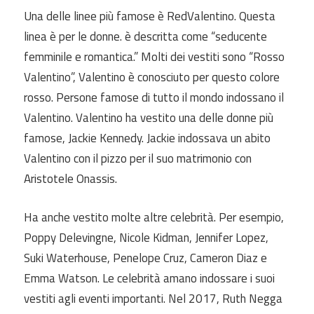
Una delle linee più famose è RedValentino. Questa
linea è per le donne. è descritta come “seducente
femminile e romantica.” Molti dei vestiti sono “Rosso
Valentino”, Valentino è conosciuto per questo colore
rosso. Persone famose di tutto il mondo indossano il
Valentino. Valentino ha vestito una delle donne più
famose, Jackie Kennedy. Jackie indossava un abito
Valentino con il pizzo per il suo matrimonio con
Aristotele Onassis
.
Ha anche vestito molte altre celebrità. Per esempio,
Poppy Delevingne, Nicole Kidman, Jennifer Lopez,
Suki Waterhouse, Penelope Cruz, Cameron Diaz e
Emma Watson. Le celebrità amano indossare i suoi
vestiti agli eventi importanti. Nel 2017, Ruth Negga