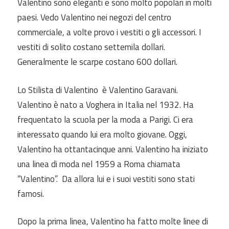
Valentino sono eleganti e sono molto popolari in molti
paesi. Vedo Valentino nei negozi del centro
commerciale, a volte provo i vestiti o gli accessori. I
vestiti di solito costano settemila dollari.
Generalmente le scarpe costano 600 dollari.
Lo Stilista di Valentino è Valentino Garavani.
Valentino è nato a Voghera in Italia nel 1932. Ha
frequentato la scuola per la moda a Parigi. Ci era
interessato quando lui era molto giovane. Oggi,
Valentino ha ottantacinque anni. Valentino ha iniziato
una linea di moda nel 1959 a Roma
chiamata
“Valentino”. Da allora lui e i suoi vestiti sono stati
famosi.
Dopo la prima linea, Valentino ha fatto molte linee di