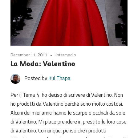
December 11, 2017
Intermedio
La Moda: Valentino
Posted by
Kul Thapa
Per il Tema 4, ho deciso di scrivere di Valentino. Non
ho prodotti da Valentino perché sono molto costosi.
Alcuni dei miei amici hanno le scarpe o occhiali da sole
di Valentino. Mi piace prendere in prestito le loro cose
di Valentino. Comunque, penso che i prodotti