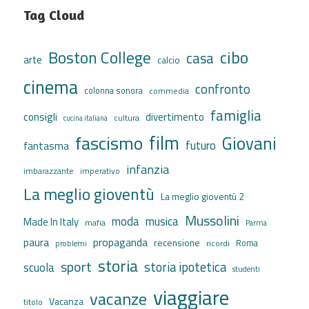
Tag Cloud
cibo
Boston College
casa
arte
calcio
cinema
confronto
colonna sonora
commedia
famiglia
consigli
divertimento
cultura
cucina italiana
film
fascismo
Giovani
futuro
fantasma
infanzia
imbarazzante
imperativo
La meglio gioventù
La meglio gioventù 2
Mussolini
moda
musica
Made In Italy
mafia
Parma
propaganda
paura
recensione
ricordi
Roma
problemi
storia
sport
storia ipotetica
scuola
studenti
viaggiare
vacanze
Vacanza
titolo