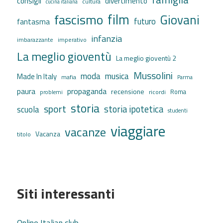
consigli
divertimento
cultura
cucina italiana
film
fascismo
Giovani
futuro
fantasma
infanzia
imbarazzante
imperativo
La meglio gioventù
La meglio gioventù 2
Mussolini
moda
musica
Made In Italy
mafia
Parma
propaganda
paura
recensione
ricordi
Roma
problemi
storia
sport
storia ipotetica
scuola
studenti
viaggiare
vacanze
Vacanza
titolo
Siti interessanti
Online Italian club