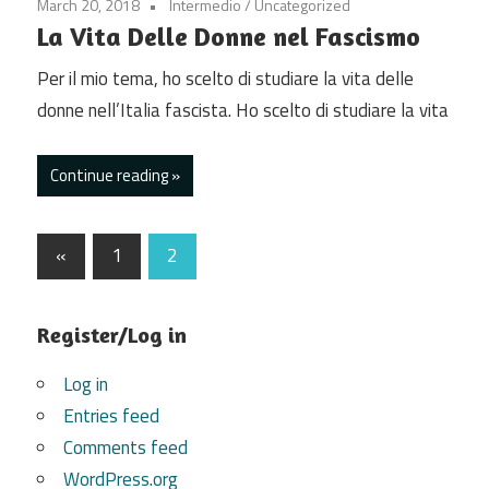
March 20, 2018
Intermedio
/
Uncategorized
La Vita Delle Donne nel Fascismo
Per il mio tema, ho scelto di studiare la vita delle
donne nell’Italia fascista. Ho scelto di studiare la vita
Continue reading
Posts
Previous
«
1
2
Posts
pagination
Register/Log in
Log in
Entries feed
Comments feed
WordPress.org