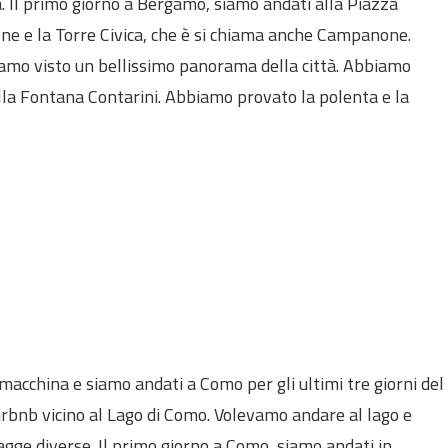
à. Il primo giorno a Bergamo, siamo andati alla Piazza
one e la Torre Civica, che è si chiama anche Campanone.
biamo visto un bellissimo panorama della città. Abbiamo
lla Fontana Contarini. Abbiamo provato la polenta e la
acchina e siamo andati a Como per gli ultimi tre giorni del
irbnb vicino al Lago di Como. Volevamo andare al lago e
agge diverse. Il primo giorno a Como, siamo andati in