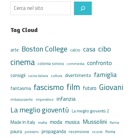
Search
Tag Cloud
cibo
Boston College
casa
arte
calcio
cinema
confronto
colonna sonora
commedia
famiglia
consigli
divertimento
cultura
cucina italiana
film
fascismo
Giovani
futuro
fantasma
infanzia
imbarazzante
imperativo
La meglio gioventù
La meglio gioventù 2
Mussolini
moda
musica
Made In Italy
mafia
Parma
propaganda
paura
recensione
ricordi
Roma
problemi