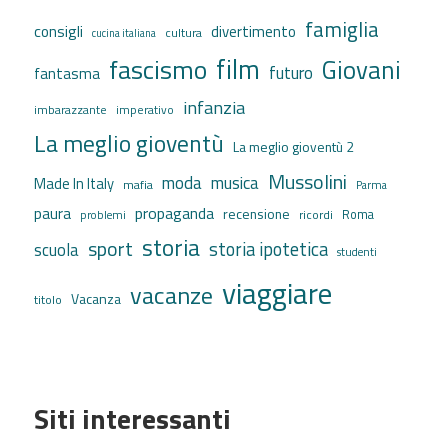
famiglia
consigli
divertimento
cultura
cucina italiana
film
fascismo
Giovani
futuro
fantasma
infanzia
imbarazzante
imperativo
La meglio gioventù
La meglio gioventù 2
Mussolini
moda
musica
Made In Italy
mafia
Parma
propaganda
paura
recensione
ricordi
Roma
problemi
storia
sport
storia ipotetica
scuola
studenti
viaggiare
vacanze
Vacanza
titolo
Siti interessanti