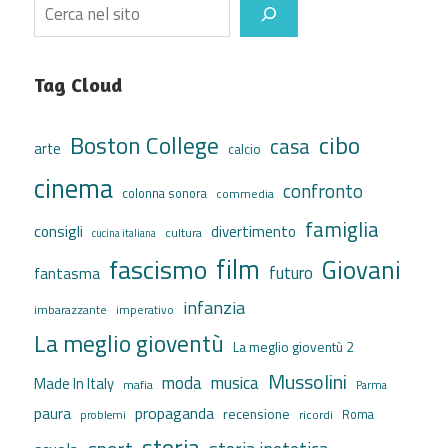
Search
Tag Cloud
cibo
Boston College
casa
arte
calcio
cinema
confronto
colonna sonora
commedia
famiglia
consigli
divertimento
cultura
cucina italiana
film
fascismo
Giovani
futuro
fantasma
infanzia
imbarazzante
imperativo
La meglio gioventù
La meglio gioventù 2
Mussolini
moda
musica
Made In Italy
mafia
Parma
propaganda
paura
recensione
ricordi
Roma
problemi
storia