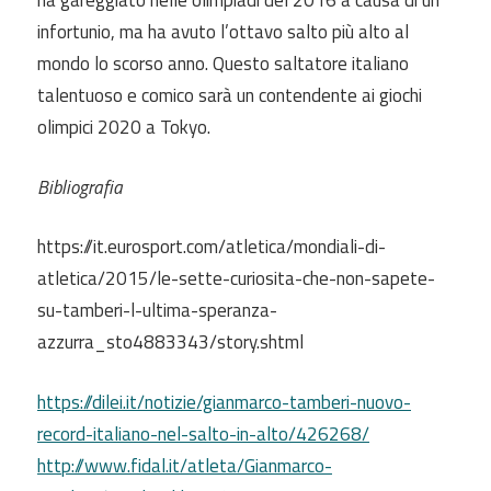
ha gareggiato nelle olimpiadi del 2016 a causa di un
infortunio, ma ha avuto l’ottavo salto più alto al
mondo lo scorso anno. Questo saltatore italiano
talentuoso e comico sarà un contendente ai giochi
olimpici 2020 a Tokyo.
Bibliografia
https://it.eurosport.com/atletica/mondiali-di-
atletica/2015/le-sette-curiosita-che-non-sapete-
su-tamberi-l-ultima-speranza-
azzurra_sto4883343/story.shtml
https://dilei.it/notizie/gianmarco-tamberi-nuovo-
record-italiano-nel-salto-in-alto/426268/
http://www.fidal.it/atleta/Gianmarco-