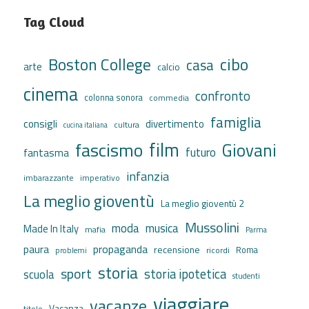
Tag Cloud
cibo
Boston College
casa
arte
calcio
cinema
confronto
colonna sonora
commedia
famiglia
consigli
divertimento
cultura
cucina italiana
film
fascismo
Giovani
futuro
fantasma
infanzia
imbarazzante
imperativo
La meglio gioventù
La meglio gioventù 2
Mussolini
moda
musica
Made In Italy
mafia
Parma
propaganda
paura
recensione
ricordi
Roma
problemi
storia
sport
storia ipotetica
scuola
studenti
viaggiare
vacanze
Vacanza
titolo