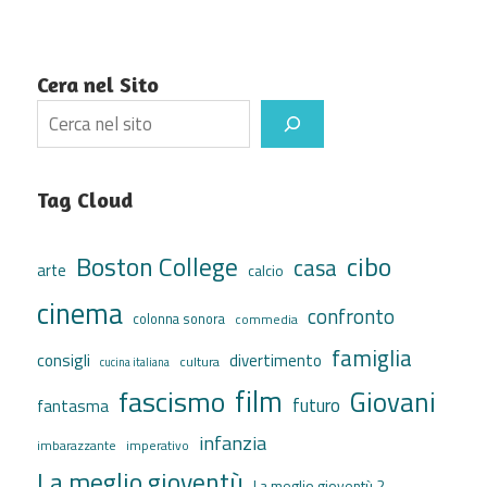
Cera nel Sito
Search
Tag Cloud
cibo
Boston College
casa
arte
calcio
cinema
confronto
colonna sonora
commedia
famiglia
consigli
divertimento
cultura
cucina italiana
film
fascismo
Giovani
futuro
fantasma
infanzia
imbarazzante
imperativo
La meglio gioventù
La meglio gioventù 2