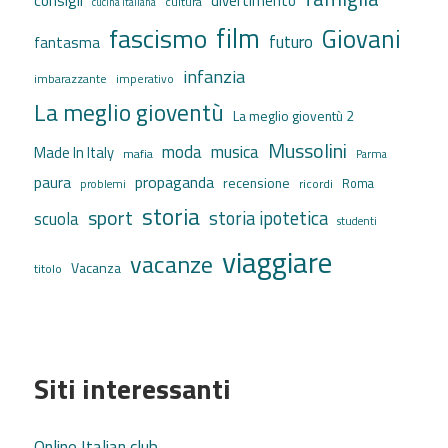
consigli
divertimento
cultura
cucina italiana
film
fascismo
Giovani
futuro
fantasma
infanzia
imbarazzante
imperativo
La meglio gioventù
La meglio gioventù 2
Mussolini
moda
musica
Made In Italy
mafia
Parma
propaganda
paura
recensione
ricordi
Roma
problemi
storia
sport
storia ipotetica
scuola
studenti
viaggiare
vacanze
Vacanza
titolo
Siti interessanti
Online Italian club