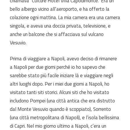
chiamava “Culture Hotel Villa Capodimonte.” Era un
bello albergo vicino all’aeroporto, e ha offerto la
colazione ogni mattina. La mia camera era una camera
singola, e aveva una doccia privata, televisione, e
anche un balcone che si
affacciava sul vulcano
Vesuvio.
Prima di viaggiare a Napoli, avevo deciso di
rimanere
a Napoli per due giorni perché io ho sapevo che
sarebbe stato più facile iniziare là e viaggiare negli
altri luoghi dopo. Per i miei due giorni a Napoli, ho
visitato tanti siti storici. Alcuni siti che ho visitato
includono Pompei (una città antica che era distrutto
dal
M
onte Vesuvio quando è scoppiato), Sorrento
(una città metropolitana di Napoli), e l’isola bellissima
di Capri. Nel
mio giorno ultimo a Napoli, c’era un