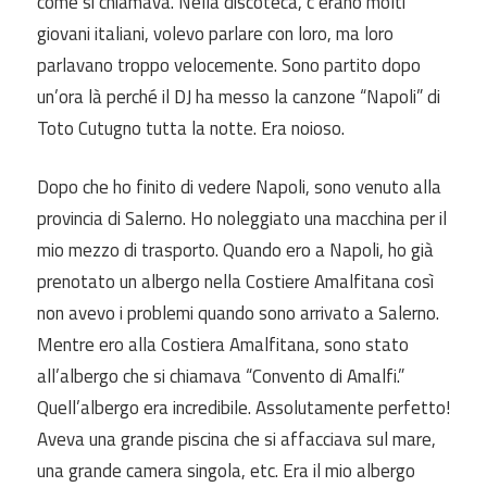
come si chiamava. Nella discoteca, c’erano molti
giovani italiani, volevo parlare con loro, ma loro
parlavano troppo velocemente. Sono partito dopo
un’ora là perché il DJ
ha messo la canzone “Napoli” di
Toto Cutugno tutta la notte. Era noioso.
Dopo che
ho finito
di vedere Napoli, sono venuto alla
provincia di Salerno. Ho noleggiato una macchina per il
mio mezzo di trasporto. Quando ero a Napoli, ho già
prenotato un albergo nella Costiere Amalfitana così
non avevo
i problemi quando sono
arrivato a Salerno.
Mentre ero alla Costiera Amalfitana, sono
stato
all’albergo che si chiamava “Convento di Amalfi.”
Quell’albergo era incredibile. Assolutamente perfetto!
Aveva una grande piscina che si affacciava
sul mare,
una grande camera singola, etc. Era il mio albergo