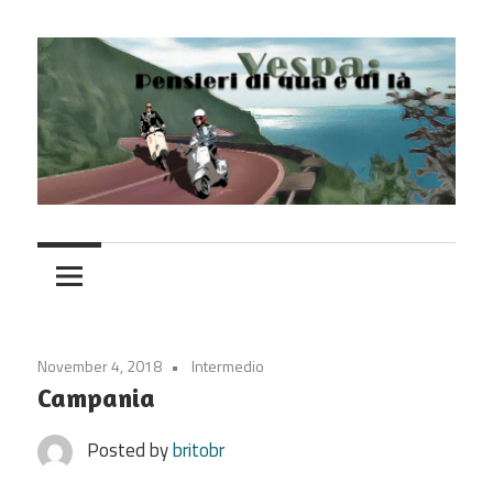
Skip
to
content
Vespa
November 4, 2018
Intermedio
Campania
Posted by
britobr