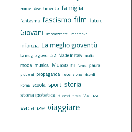
famiglia
divertimento
cultura
film
fascismo
futuro
fantasma
Giovani
imbarazzante
imperativo
La meglio gioventù
infanzia
Made In Italy
La meglio gioventù 2
mafia
Mussolini
moda
musica
paura
Parma
a
propaganda
recensione
ricordi
problemi
storia
sport
scuola
Roma
storia ipotetica
Vacanza
titolo
studenti
viaggiare
vacanze