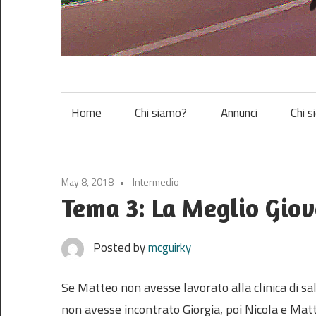
Vespa
Home
Chi siamo?
Annunci
Chi s
May 8, 2018
Intermedio
Tema 3: La Meglio Gio
Posted by
mcguirky
Se Matteo non avesse lavorato alla clinica di sa
non avesse incontrato Giorgia, poi Nicola e Mat