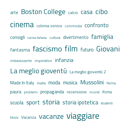
cibo
Boston College
casa
arte
calcio
cinema
confronto
colonna sonora
commedia
famiglia
consigli
divertimento
cultura
cucina italiana
film
fascismo
Giovani
futuro
fantasma
infanzia
imbarazzante
imperativo
La meglio gioventù
La meglio gioventù 2
Mussolini
moda
musica
Made In Italy
mafia
Parma
propaganda
paura
recensione
ricordi
Roma
problemi
storia
sport
storia ipotetica
scuola
studenti
viaggiare
vacanze
Vacanza
titolo