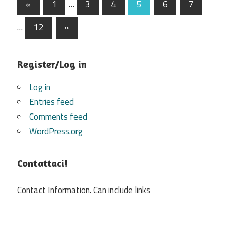
Posts
Previous
«
1
…
3
4
5
6
7
Posts
pagination
Next
…
12
»
Posts
Register/Log in
Log in
Entries feed
Comments feed
WordPress.org
Contattaci!
Contact Information. Can include links