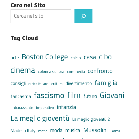
Cera nel Sito
Search
Tag Cloud
cibo
Boston College
casa
arte
calcio
cinema
confronto
colonna sonora
commedia
famiglia
consigli
divertimento
cultura
cucina italiana
film
fascismo
Giovani
futuro
fantasma
infanzia
imbarazzante
imperativo
La meglio gioventù
La meglio gioventù 2
Mussolini
moda
musica
Made In Italy
mafia
Parma