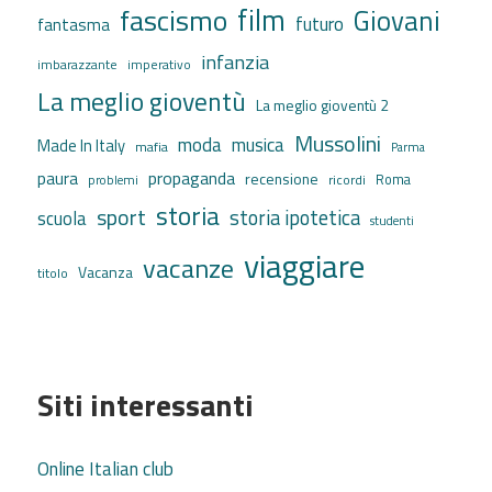
film
fascismo
Giovani
futuro
fantasma
infanzia
imbarazzante
imperativo
La meglio gioventù
La meglio gioventù 2
Mussolini
moda
musica
Made In Italy
mafia
Parma
propaganda
paura
recensione
ricordi
Roma
problemi
storia
sport
storia ipotetica
scuola
studenti
viaggiare
vacanze
Vacanza
titolo
Siti interessanti
Online Italian club