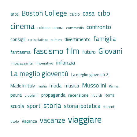
cibo
Boston College
casa
arte
calcio
cinema
confronto
colonna sonora
commedia
famiglia
consigli
divertimento
cultura
cucina italiana
film
fascismo
Giovani
futuro
fantasma
infanzia
imbarazzante
imperativo
La meglio gioventù
La meglio gioventù 2
Mussolini
moda
musica
Made In Italy
mafia
Parma
propaganda
paura
recensione
ricordi
Roma
problemi
storia
sport
storia ipotetica
scuola
studenti
viaggiare
vacanze
Vacanza
titolo