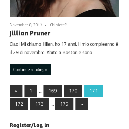
November 8, 2017
Chi siete?
Jillian Pruner
Ciao! Mi chiamo Jillian, ho 17 anni. Il mio compleanno è
il 29 di novembre. Abito a Boston e sono
Continue reading
Posts
Previous
«
1
…
169
170
171
Posts
pagination
Next
172
173
…
175
»
Posts
Register/Log in