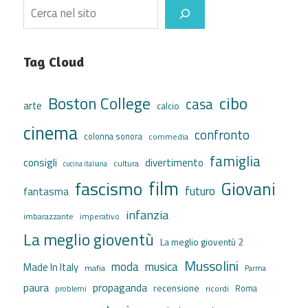
Search
Tag Cloud
cibo
Boston College
casa
arte
calcio
cinema
confronto
colonna sonora
commedia
famiglia
consigli
divertimento
cultura
cucina italiana
film
fascismo
Giovani
futuro
fantasma
infanzia
imbarazzante
imperativo
La meglio gioventù
La meglio gioventù 2
Mussolini
moda
musica
Made In Italy
mafia
Parma
propaganda
paura
recensione
ricordi
Roma
problemi